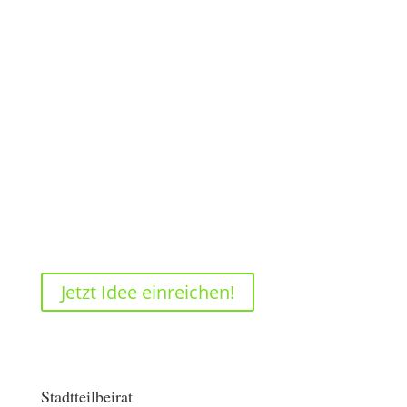
Anpassung an den Klimawandel,
insbesondere durch Verbesserung der
grünen Infrastruktur.
Wer stimmt über die Ideen ab?
Die Mitglieder des Stadtteilbeirates stimmen
über die Projektanträge ab. Die
Gebietsentwicklung verwaltet den Fonds und
unterstützt bei der Antragstellung.
Jetzt Idee einreichen!
Stadtteilbeirat