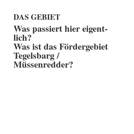
DAS GEBIET
Was passiert hier eigent­­
lich?
Was ist das Fördergebiet
Tegelsbarg /
Müssenredder?
TeMu ist Teil von RISE
Das Fördergebiet „Tegels­barg /
Müssenredder“ ist Teil des
RISE-Programms
(
R
ahmen­pro­gramm
I
nte­grierte
S
tadt­teil­