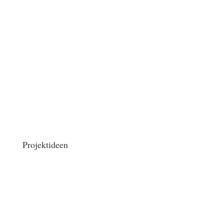
Projektideen
Wer kann Projektideen einreichen?
Alle Aktiven aus Tegelsbarg / Müssenredder