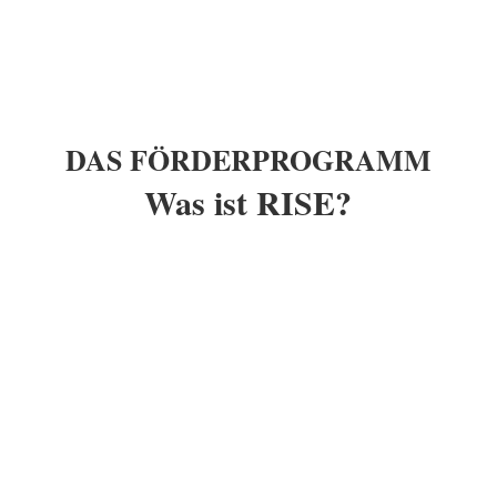
DAS FÖRDERPROGRAMM
Was ist RISE?
Deutsch? Englisch? [ˈriːzə] oder [ˈraɪz]?
RISE ist die Abkürzung für
R
ahmenprogramm