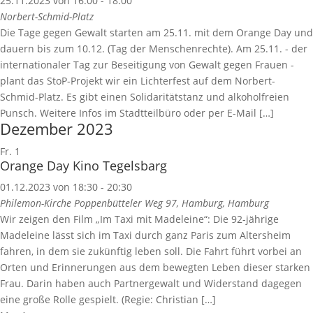
25.11.2023 von 16:00
-
18:00
Norbert-Schmid-Platz
Die Tage gegen Gewalt starten am 25.11. mit dem Orange Day und
dauern bis zum 10.12. (Tag der Menschenrechte). Am 25.11. - der
internationaler Tag zur Beseitigung von Gewalt gegen Frauen -
plant das StoP-Projekt wir ein Lichterfest auf dem Norbert-
Schmid-Platz. Es gibt einen Solidaritätstanz und alkoholfreien
Punsch. Weitere Infos im Stadtteilbüro oder per E-Mail […]
Dezember 2023
Fr.
1
Orange Day Kino Tegelsbarg
01.12.2023 von 18:30
-
20:30
Philemon-Kirche
Poppenbütteler Weg 97, Hamburg, Hamburg
Wir zeigen den Film „Im Taxi mit Madeleine“: Die 92-jährige
Madeleine lässt sich im Taxi durch ganz Paris zum Altersheim
fahren, in dem sie zukünftig leben soll. Die Fahrt führt vorbei an
Orten und Erinnerungen aus dem bewegten Leben dieser starken
Frau. Darin haben auch Partnergewalt und Widerstand dagegen
eine große Rolle gespielt. (Regie: Christian […]