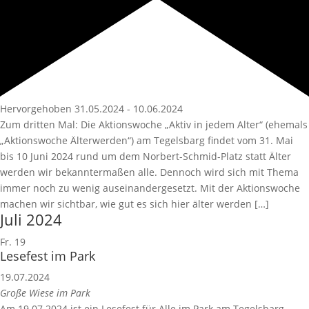
Hervorgehoben
31.05.2024
-
10.06.2024
Zum dritten Mal: Die Aktionswoche „Aktiv in jedem Alter“ (ehemals
„Aktionswoche Älterwerden“) am Tegelsbarg findet vom 31. Mai
bis 10 Juni 2024 rund um dem Norbert-Schmid-Platz statt Älter
werden wir bekanntermaßen alle. Dennoch wird sich mit Thema
immer noch zu wenig auseinandergesetzt. Mit der Aktionswoche
machen wir sichtbar, wie gut es sich hier älter werden […]
Juli 2024
Fr.
19
Lesefest im Park
19.07.2024
Große Wiese im Park
Am 19.07.2024 ist ein Lesefest für Alle im Park am Tegelsbarg