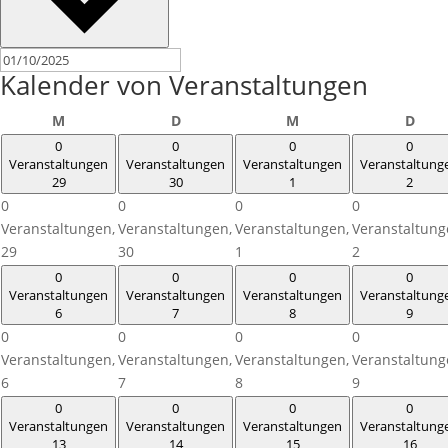
Kalender von Veranstaltungen
Montag
Dienstag
Mittwoch
Donn
M
D
M
D
0
0
0
0
Veranstaltungen
Veranstaltungen
Veranstaltungen
Veranstaltung
29
30
1
2
0
0
0
0
Veranstaltungen,
Veranstaltungen,
Veranstaltungen,
Veranstaltung
29
30
1
2
0
0
0
0
Veranstaltungen
Veranstaltungen
Veranstaltungen
Veranstaltung
6
7
8
9
0
0
0
0
Veranstaltungen,
Veranstaltungen,
Veranstaltungen,
Veranstaltung
6
7
8
9
0
0
0
0
Veranstaltungen
Veranstaltungen
Veranstaltungen
Veranstaltung
13
14
15
16