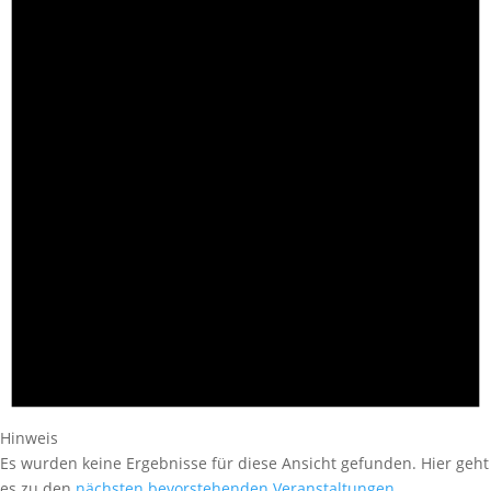
Hinweis
Es wurden keine Ergebnisse für diese Ansicht gefunden. Hier geht
es zu den
nächsten bevorstehenden Veranstaltungen
.